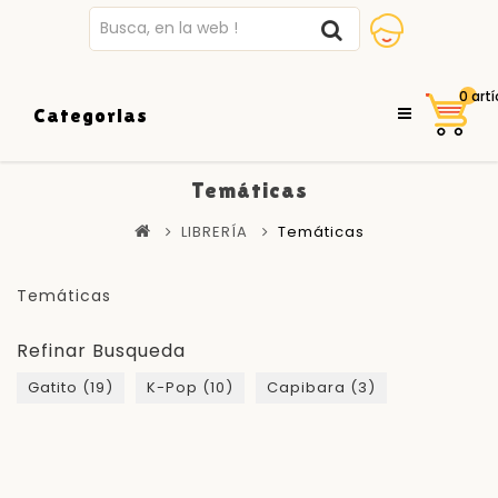
0 artí
Categorias
Temáticas
LIBRERÍA
Temáticas
Temáticas
Refinar Busqueda
Gatito (19)
K-Pop (10)
Capibara (3)