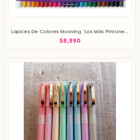
Lapices De Colores Mooving ¨Los Más Pintones¨
$8,990