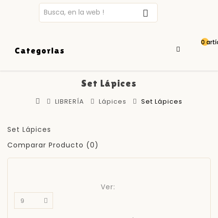
0 artí
Categorias
Set Lápices
LIBRERÍA
Lápices
Set Lápices
Set Lápices
Comparar Producto (0)
Ver: